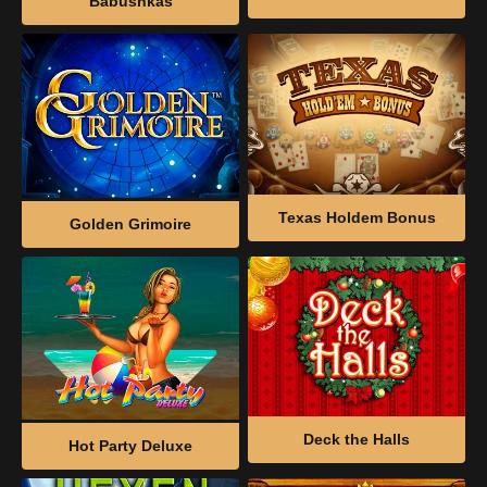
Babushkas
Detalles sobre la bonificación de bienvenida para
jugadores nuevos
Qué debes hacer para conseguir la bonificación de
bienvenida
Seguridad y protección del casino Winner.bet
Guía del código promocional del casino Winner.bet
Consejos para usar un código de cupón del casino
Texas Holdem Bonus
Golden Grimoire
Winner.bet
Deck the Halls
Hot Party Deluxe