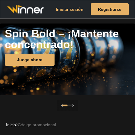
Iniciar sesión
Registrarse
Spin Bold – ¡Mantente
concentrado!
Juega ahora
Inicio
Código promocional