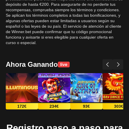
depósito de hasta €200. Para asegurarte de no perderte tus
recompensas, comprueba siempre los términos y condiciones.
Se aplican los términos completos a todas las bonificaciones, y
algunas ofertas pueden estar limitadas a usuarios según su
español o las leyes de su país. El servicio de atención al cliente
de Winner.bet puede confirmar que tu código promocional
funciona y avisarte si eres elegible para cualquier oferta en
curso o especial.
Ahora Ganando
172€
234€
93€
303€
Registro paso a paso para