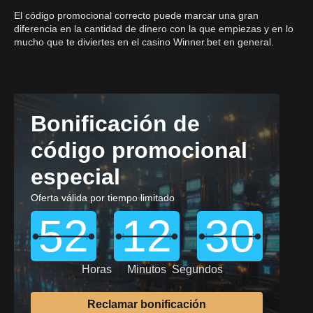
El código promocional correcto puede marcar una gran
diferencia en la cantidad de dinero con la que empiezas y en lo
mucho que te diviertes en el casino Winner.bet en general.
Bonificación de
código promocional
especial
Oferta válida por tiempo limitado
52
12
28
Horas
Minutos
Segundos
Reclamar bonificación