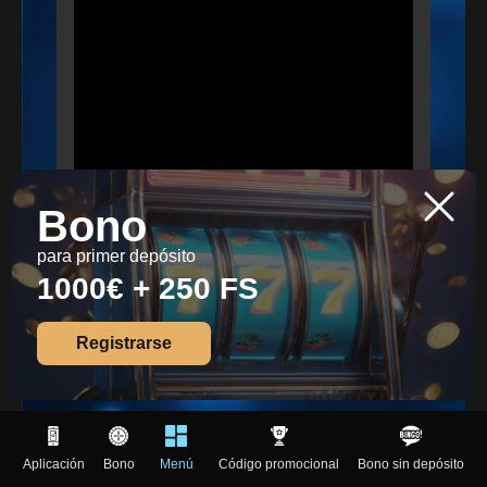
Bono
Registrarse
Casino
para primer depósito
1000€ + 250 FS
WINNERBET
Reclamar ahora
Registrarse
Aplicación
Bono
Menú
Código promocional
Bono sin depósito