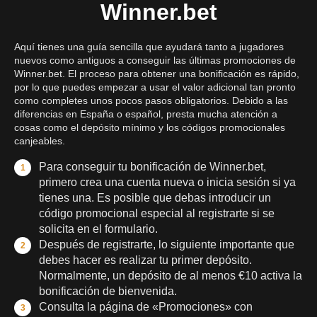
Winner.bet
Aquí tienes una guía sencilla que ayudará tanto a jugadores
nuevos como antiguos a conseguir las últimas promociones de
Winner.bet. El proceso para obtener una bonificación es rápido,
por lo que puedes empezar a usar el valor adicional tan pronto
como completes unos pocos pasos obligatorios. Debido a las
diferencias en España o español, presta mucha atención a
cosas como el depósito mínimo y los códigos promocionales
canjeables.
Para conseguir tu bonificación de Winner.bet,
primero crea una cuenta nueva o inicia sesión si ya
tienes una. Es posible que debas introducir un
código promocional especial al registrarte si se
solicita en el formulario.
Después de registrarte, lo siguiente importante que
debes hacer es realizar tu primer depósito.
Normalmente, un depósito de al menos €10 activa la
bonificación de bienvenida.
Consulta la página de «Promociones» con