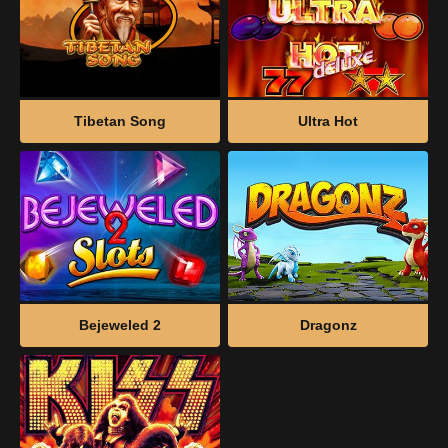
Tibetan Song
Ultra Hot
Bejeweled 2
Dragonz