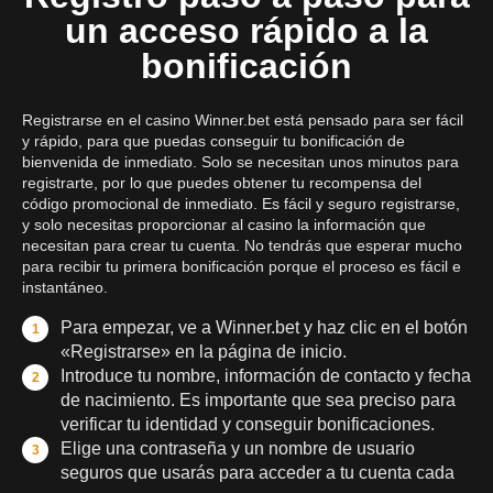
un acceso rápido a la
bonificación
Registrarse en el casino Winner.bet está pensado para ser fácil
y rápido, para que puedas conseguir tu bonificación de
bienvenida de inmediato. Solo se necesitan unos minutos para
registrarte, por lo que puedes obtener tu recompensa del
código promocional de inmediato. Es fácil y seguro registrarse,
y solo necesitas proporcionar al casino la información que
necesitan para crear tu cuenta. No tendrás que esperar mucho
para recibir tu primera bonificación porque el proceso es fácil e
instantáneo.
Para empezar, ve a Winner.bet y haz clic en el botón
«Registrarse» en la página de inicio.
Introduce tu nombre, información de contacto y fecha
de nacimiento. Es importante que sea preciso para
verificar tu identidad y conseguir bonificaciones.
Elige una contraseña y un nombre de usuario
seguros que usarás para acceder a tu cuenta cada