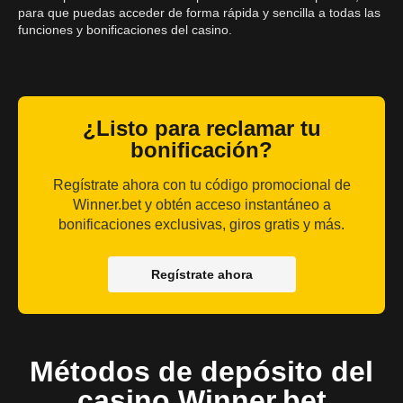
para que puedas acceder de forma rápida y sencilla a todas las
funciones y bonificaciones del casino.
¿Listo para reclamar tu
bonificación?
Regístrate ahora con tu código promocional de
Winner.bet y obtén acceso instantáneo a
bonificaciones exclusivas, giros gratis y más.
Regístrate ahora
Métodos de depósito del
casino Winner.bet