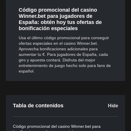
Código promocional del casino
Winner.bet para jugadores de
España: obtén hoy tus ofertas de
bonificación especiales
Usa el último código promocional para conseguir
ofertas especiales en el casino Winner.bet.
Aprovecha bonificaciones adicionales para
aumentar tu €. Para jugadores de España, cada
giro y apuesta contará. Disfruta del mejor
entretenimiento de juego hecho solo para fans de
español.
Tabla de contenidos
Hide
Código promocional del casino Winner.bet para