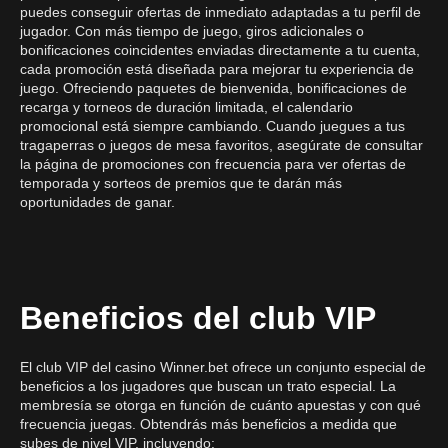
puedes conseguir ofertas de inmediato adaptadas a tu perfil de
jugador. Con más tiempo de juego, giros adicionales o
bonificaciones coincidentes enviadas directamente a tu cuenta,
cada promoción está diseñada para mejorar tu experiencia de
juego. Ofreciendo paquetes de bienvenida, bonificaciones de
recarga y torneos de duración limitada, el calendario
promocional está siempre cambiando. Cuando juegues a tus
tragaperras o juegos de mesa favoritos, asegúrate de consultar
la página de promociones con frecuencia para ver ofertas de
temporada y sorteos de premios que te darán más
oportunidades de ganar.
Beneficios del club VIP
El club VIP del casino Winner.bet ofrece un conjunto especial de
beneficios a los jugadores que buscan un trato especial. La
membresía se otorga en función de cuánto apuestas y con qué
frecuencia juegas. Obtendrás más beneficios a medida que
subes de nivel VIP, incluyendo: