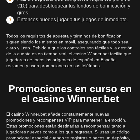
€10) para desbloquear tus fondos de bonificación y
giros.
Entonces puedes jugar a tus juegos de inmediato.
Todos los requisitos de apuesta y términos de bonificación
siguen siendo los mismos en móvil, asegurando que todo sea
claro y justo. Debido a que los controles son táctiles y la gestión
de la cuenta es en tiempo real, el casino Winner.bet facilita que
jugadores de todos los orígenes de español en España
reclamen y usen promociones en sus teléfonos.
Promociones en curso en
el casino Winner.bet
El casino Winner.bet añade constantemente nuevas
promociones y recompensas VIP para mantener la emoción.
Estas promociones están destinadas a recompensar tanto a
jugadores nuevos como a los que regresan. Si usas un código
promocional especial cuando te registras o haces un depósito,