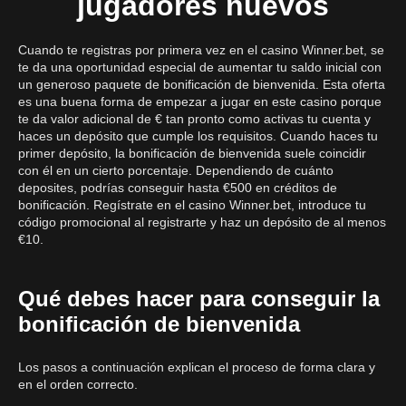
jugadores nuevos
Cuando te registras por primera vez en el casino Winner.bet, se
te da una oportunidad especial de aumentar tu saldo inicial con
un generoso paquete de bonificación de bienvenida. Esta oferta
es una buena forma de empezar a jugar en este casino porque
te da valor adicional de € tan pronto como activas tu cuenta y
haces un depósito que cumple los requisitos. Cuando haces tu
primer depósito, la bonificación de bienvenida suele coincidir
con él en un cierto porcentaje. Dependiendo de cuánto
deposites, podrías conseguir hasta €500 en créditos de
bonificación. Regístrate en el casino Winner.bet, introduce tu
código promocional al registrarte y haz un depósito de al menos
€10.
Qué debes hacer para conseguir la
bonificación de bienvenida
Los pasos a continuación explican el proceso de forma clara y
en el orden correcto.