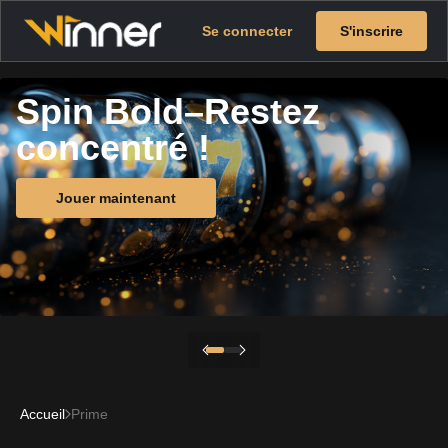
Se connecter
S'inscrire
Spin Bold–Restez
concentré !
Jouer maintenant
Accueil
Prime