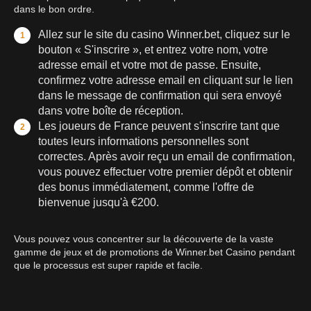
dans le bon ordre.
Allez sur le site du casino Winner.bet, cliquez sur le
bouton « S'inscrire », et entrez votre nom, votre
adresse email et votre mot de passe. Ensuite,
confirmez votre adresse email en cliquant sur le lien
dans le message de confirmation qui sera envoyé
dans votre boîte de réception.
Les joueurs de France peuvent s'inscrire tant que
toutes leurs informations personnelles sont
correctes. Après avoir reçu un email de confirmation,
vous pouvez effectuer votre premier dépôt et obtenir
des bonus immédiatement, comme l'offre de
bienvenue jusqu'à €200.
Vous pouvez vous concentrer sur la découverte de la vaste
gamme de jeux et de promotions de Winner.bet Casino pendant
que le processus est super rapide et facile.