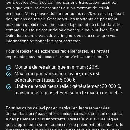
jours ouvrés. Avant de commencer une transaction, assurez-
vous que votre solde est supérieur au montant de retrait
minimum. Vous pouvez demander au moins 20 € avec la plupart
des options de retrait. Cependant, les montants de paiement
maximum quotidiens et mensuels dépendent du statut de votre
compte et du fournisseur de paiement que vous utilisez. Pour
éviter les retards, vous devez toujours vous assurer que vos
informations personnelles sont correctes.
Pour respecter les exigences réglementaires, les retraits
importants peuvent nécessiter une vérification d'identité.
Montant de retrait unique minimum : 20 €.
Maximum par transaction : varie, mais est
généralement jusqu'à 5 000 €.
Limite de retrait mensuelle : généralement 20 000 €,
mais peut être plus élevée selon le niveau de fidélité.
Pour les gains de jackpot en particulier, le traitement des
demandes qui dépassent les limites normales pourrait conduire
à des paiements plus importants. Restez à jour sur les règles
qui s'appliquent à votre fournisseur de paiement, et contactez le