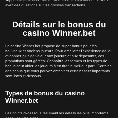
support si vous avez besoin de limites plus élevées ou si vous
avez des questions sur les grosses transactions.
Détails sur le bonus du
casino Winner.bet
Le casino Winner.bet propose de super bonus pour les
nouveaux et anciens joueurs. Pour améliorer l'expérience de jeu
et donner plus de valeur aux joueurs et aux déposants, ces
promotions sont gérées. Connaître les termes et les types de
bonus peut aider les joueurs à en tirer le meilleur parti. Certains
des bonus que vous pouvez obtenir et certains faits importants
sont listés ci-dessous.
Types de bonus du casino
Winner.bet
Les points ci-dessous résument les détails les plus importants