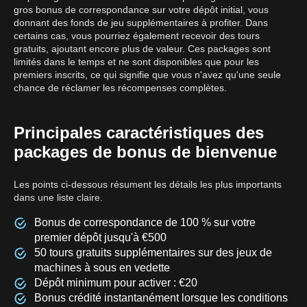
gros bonus de correspondance sur votre dépôt initial, vous
donnant des fonds de jeu supplémentaires à profiter. Dans
certains cas, vous pourriez également recevoir des tours
gratuits, ajoutant encore plus de valeur. Ces packages sont
limités dans le temps et ne sont disponibles que pour les
premiers inscrits, ce qui signifie que vous n'avez qu'une seule
chance de réclamer les récompenses complètes.
Principales caractéristiques des
packages de bonus de bienvenue
Les points ci-dessous résument les détails les plus importants
dans une liste claire.
Bonus de correspondance de 100 % sur votre
premier dépôt jusqu'à €500
50 tours gratuits supplémentaires sur des jeux de
machines à sous en vedette
Dépôt minimum pour activer : €20
Bonus crédité instantanément lorsque les conditions