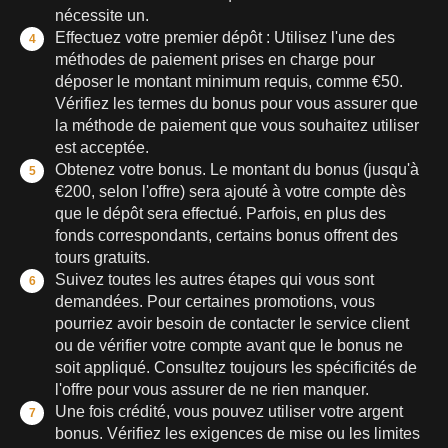
nécessite un.
Effectuez votre premier dépôt : Utilisez l'une des
méthodes de paiement prises en charge pour
déposer le montant minimum requis, comme €50.
Vérifiez les termes du bonus pour vous assurer que
la méthode de paiement que vous souhaitez utiliser
est acceptée.
Obtenez votre bonus. Le montant du bonus (jusqu'à
€200, selon l'offre) sera ajouté à votre compte dès
que le dépôt sera effectué. Parfois, en plus des
fonds correspondants, certains bonus offrent des
tours gratuits.
Suivez toutes les autres étapes qui vous sont
demandées. Pour certaines promotions, vous
pourriez avoir besoin de contacter le service client
ou de vérifier votre compte avant que le bonus ne
soit appliqué. Consultez toujours les spécificités de
l'offre pour vous assurer de ne rien manquer.
Une fois crédité, vous pouvez utiliser votre argent
bonus. Vérifiez les exigences de mise ou les limites