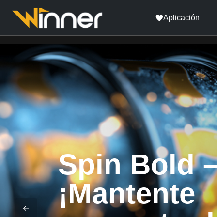
Aplicación
Spin Bold 
¡Mantente