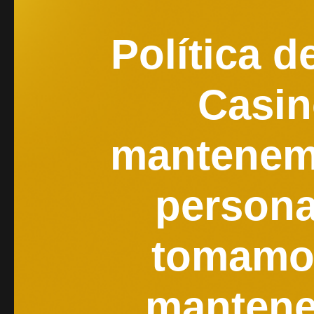
Política d
Casin
mantenemo
persona
tomamo
mantene