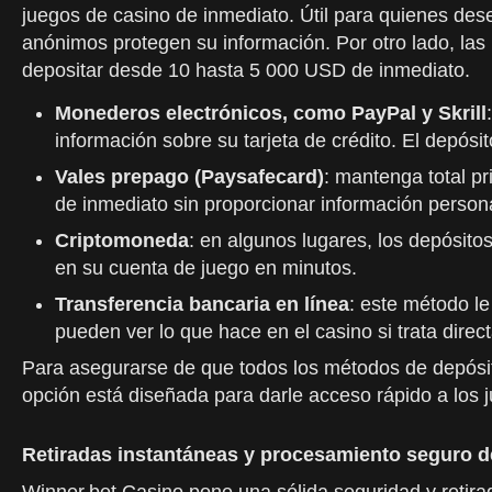
juegos de casino de inmediato. Útil para quienes de
anónimos protegen su información. Por otro lado, las
depositar desde 10 hasta 5 000 USD de inmediato.
Monederos electrónicos, como PayPal y Skrill
información sobre su tarjeta de crédito. El depósi
Vales prepago (Paysafecard)
: mantenga total p
de inmediato sin proporcionar información persona
Criptomoneda
: en algunos lugares, los depósito
en su cuenta de juego en minutos.
Transferencia bancaria en línea
: este método l
pueden ver lo que hace en el casino si trata dire
Para asegurarse de que todos los métodos de depósit
opción está diseñada para darle acceso rápido a los 
Retiradas instantáneas y procesamiento seguro 