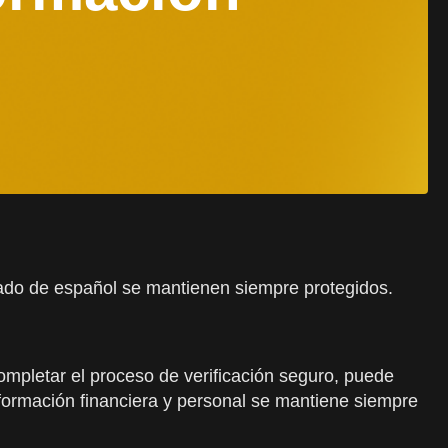
ado de español se mantienen siempre protegidos.
completar el proceso de verificación seguro, puede
formación financiera y personal se mantiene siempre