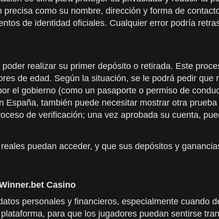
n precisa como su nombre, dirección y forma de contact
ntos de identidad oficiales. Cualquier error podría retra
oder realizar su primer depósito o retirada. Este proces
nores de edad. Según la situación, se le podrá pedir q
or el gobierno (como un pasaporte o permiso de conducir
 en España, también puede necesitar mostrar otra prueba
eso de verificación; una vez aprobada su cuenta, puede 
 reales puedan acceder, y que sus depósitos y gananci
 Winner.bet Casino
os personales y financieros, especialmente cuando depo
plataforma, para que los jugadores puedan sentirse tran