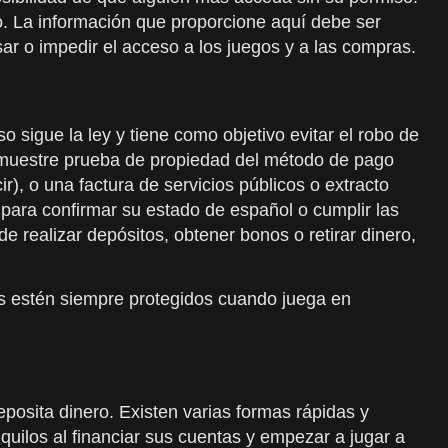
o. La información que proporcione aquí debe ser
sar o impedir el acceso a los juegos y a las compras.
o sigue la ley y tiene como objetivo evitar el robo de
ue muestre prueba de propiedad del método de pago
), o una factura de servicios públicos o extracto
 para confirmar su estado de español o cumplir las
realizar depósitos, obtener bonos o retirar dinero,
as estén siempre protegidos cuando juega en
sita dinero. Existen varias formas rápidas y
quilos al financiar sus cuentas y empezar a jugar a