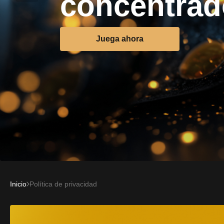
concentrad
Juega ahora
Inicio
Política de privacidad