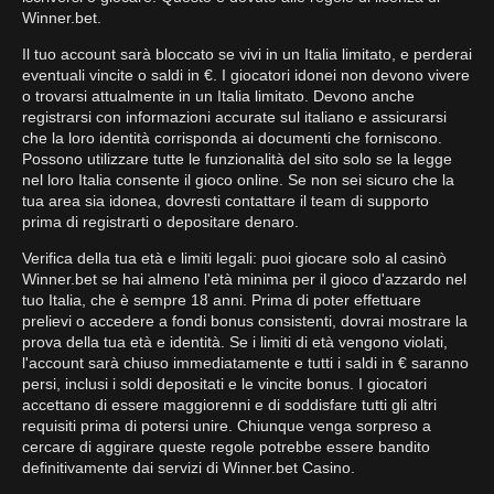
Winner.bet.
Il tuo account sarà bloccato se vivi in un Italia limitato, e perderai
eventuali vincite o saldi in €. I giocatori idonei non devono vivere
o trovarsi attualmente in un Italia limitato. Devono anche
registrarsi con informazioni accurate sul italiano e assicurarsi
che la loro identità corrisponda ai documenti che forniscono.
Possono utilizzare tutte le funzionalità del sito solo se la legge
nel loro Italia consente il gioco online. Se non sei sicuro che la
tua area sia idonea, dovresti contattare il team di supporto
prima di registrarti o depositare denaro.
Verifica della tua età e limiti legali: puoi giocare solo al casinò
Winner.bet se hai almeno l'età minima per il gioco d'azzardo nel
tuo Italia, che è sempre 18 anni. Prima di poter effettuare
prelievi o accedere a fondi bonus consistenti, dovrai mostrare la
prova della tua età e identità. Se i limiti di età vengono violati,
l'account sarà chiuso immediatamente e tutti i saldi in € saranno
persi, inclusi i soldi depositati e le vincite bonus. I giocatori
accettano di essere maggiorenni e di soddisfare tutti gli altri
requisiti prima di potersi unire. Chiunque venga sorpreso a
cercare di aggirare queste regole potrebbe essere bandito
definitivamente dai servizi di Winner.bet Casino.