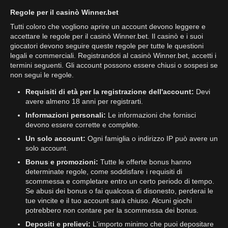
Regole per il casinò Winner.bet
Tutti coloro che vogliono aprire un account devono leggere e
accettare le regole per il casinò Winner.bet. Il casinò e i suoi
giocatori devono seguire queste regole per tutte le questioni
legali e commerciali. Registrandoti al casinò Winner.bet, accetti i
termini seguenti. Gli account possono essere chiusi o sospesi se
non segui le regole.
Requisiti di età per la registrazione dell'account:
Devi
avere almeno 18 anni per registrarti.
Informazioni personali:
Le informazioni che fornisci
devono essere corrette e complete.
Un solo account:
Ogni famiglia o indirizzo IP può avere un
solo account.
Bonus e promozioni:
Tutte le offerte bonus hanno
determinate regole, come soddisfare i requisiti di
scommessa e completare entro un certo periodo di tempo.
Se abusi dei bonus o fai qualcosa di disonesto, perderai le
tue vincite e il tuo account sarà chiuso. Alcuni giochi
potrebbero non contare per la scommessa dei bonus.
Depositi e prelievi:
L'importo minimo che puoi depositare