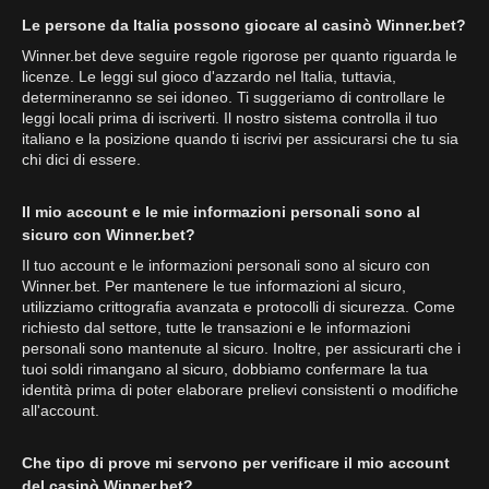
Le persone da Italia possono giocare al casinò Winner.bet?
Winner.bet deve seguire regole rigorose per quanto riguarda le
licenze. Le leggi sul gioco d'azzardo nel Italia, tuttavia,
determineranno se sei idoneo. Ti suggeriamo di controllare le
leggi locali prima di iscriverti. Il nostro sistema controlla il tuo
italiano e la posizione quando ti iscrivi per assicurarsi che tu sia
chi dici di essere.
Il mio account e le mie informazioni personali sono al
sicuro con Winner.bet?
Il tuo account e le informazioni personali sono al sicuro con
Winner.bet. Per mantenere le tue informazioni al sicuro,
utilizziamo crittografia avanzata e protocolli di sicurezza. Come
richiesto dal settore, tutte le transazioni e le informazioni
personali sono mantenute al sicuro. Inoltre, per assicurarti che i
tuoi soldi rimangano al sicuro, dobbiamo confermare la tua
identità prima di poter elaborare prelievi consistenti o modifiche
all'account.
Che tipo di prove mi servono per verificare il mio account
del casinò Winner.bet?