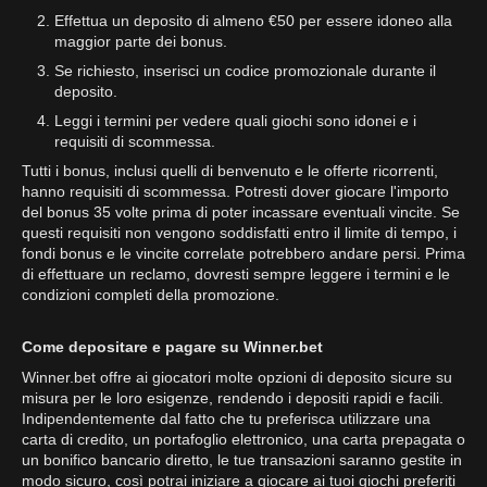
Effettua un deposito di almeno €50 per essere idoneo alla
maggior parte dei bonus.
Se richiesto, inserisci un codice promozionale durante il
deposito.
Leggi i termini per vedere quali giochi sono idonei e i
requisiti di scommessa.
Tutti i bonus, inclusi quelli di benvenuto e le offerte ricorrenti,
hanno requisiti di scommessa. Potresti dover giocare l'importo
del bonus 35 volte prima di poter incassare eventuali vincite. Se
questi requisiti non vengono soddisfatti entro il limite di tempo, i
fondi bonus e le vincite correlate potrebbero andare persi. Prima
di effettuare un reclamo, dovresti sempre leggere i termini e le
condizioni completi della promozione.
Come depositare e pagare su Winner.bet
Winner.bet offre ai giocatori molte opzioni di deposito sicure su
misura per le loro esigenze, rendendo i depositi rapidi e facili.
Indipendentemente dal fatto che tu preferisca utilizzare una
carta di credito, un portafoglio elettronico, una carta prepagata o
un bonifico bancario diretto, le tue transazioni saranno gestite in
modo sicuro, così potrai iniziare a giocare ai tuoi giochi preferiti