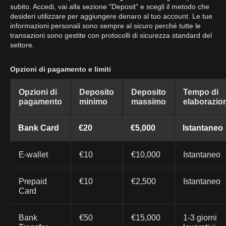
subito. Accedi, vai alla sezione "Deposit" e scegli il metodo che
desideri utilizzare per aggiungere denaro al tuo account. Le tue
informazioni personali sono sempre al sicuro perché tutte le
transazioni sono gestite con protocolli di sicurezza standard del
settore.
Opzioni di pagamento e limiti
Opzioni di
Deposito
Deposito
Tempo di
pagamento
minimo
massimo
elaborazio
Bank Card
€20
€5,000
Istantaneo
E-wallet
€10
€10,000
Istantaneo
Prepaid
€10
€2,500
Istantaneo
Card
Bank
€50
€15,000
1-3 giorni