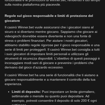
sulla nostra piattaforma più piacevole.
Regole sul gioco responsabile e limiti di protezione del
giocatore
Il casinò Winner.bet vuole assicurarsi che i giocatori siano al
sicuro e si divertano mentre giocano. Sappiamo che giocare ai
videogiochi dovrebbe essere divertente e non una fonte di
stress o problemi finanziari. Per aiutare i nostri giocatori,
abbiamo stabilito regole rigorose per il gioco responsabile e una
serie di limiti per proteggerli. Il casinò Winner.bet consiglia a tutti
i suoi giocatori di impostare limiti personali e utilizzare gli
strumenti di sicurezza disponibili. L'obiettivo di questi passaggi è
incoraggiare modi sani di giocare e prevenire i problemi che
derivano dal gioco d'azzardo eccessivo.
Il casinò Winner.bet ha una serie di funzionalità che ti aiutano a
giocare responsabilmente e a mantenere il controllo della tua
esperienza.
Limiti di deposito:
Puoi impostare un limite giornaliero,
settimanale o mensile su quanto puoi depositare. Ad
esempio, potresti consentire il deposito di solo 200 € ogni
settimana.