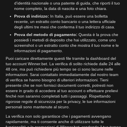
d'identità nazionale o una patente di guida, che riporti il tuo
nome completo, la data di nascita e una foto chiara.
Prova di indirizzo:
In Italia, può essere una bolletta
recente, un estratto conto bancario o una lettera ufficiale
degli ultimi tre mesi che conferma il tuo indirizzo di casa.
Prova del metodo di pagamento:
Questa è la prova che
possiedi i metodi di deposito che hai utilizzato, come uno
screenshot o un estratto conto che mostra il tuo nome e le
informazioni di pagamento.
Puoi caricare direttamente questi file tramite la dashboard del
tuo account Winner.bet. La verifica di solito richiede dalle 24 alle
48 ore, ma può richiedere più tempo se ci sono lacune nelle
informazioni. Sarai contattato immediatamente dal nostro team
di verifica se hanno bisogno di ulteriori informazioni. Tieni
presente che se non fornisci documenti corretti, potresti non
essere in grado di accedere al tuo account o effettuare prelievi
finché non saranno completati tutti i passaggi. Rispettando
rigorose regole di sicurezza per la privacy, le tue informazioni
personali sono mantenute al sicuro.
La verifica non solo garantisce che i pagamenti avvengano
rapidamente, ma ti consente anche di utilizzare tutte le
funzionalità e le promozioni di Winner.bet, rendendo il tuo tempo