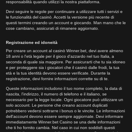
responsabilità quando utilizzi la nostra piattaforma.
Devi seguire le regole per continuare a utilizzare tutti i servizi e
le funzionalità del casinò. Accetti la versione più recente di
questi termini creando un account e giocando. Man mano che le
cose cambiano, assicurati di rimanere aggiornato.
Registrazione ed idoneità
Per creare un account al casinò Winner.bet, devi avere almeno
18 anni o l'età legale per il gioco d'azzardo nel tuo Italia, a
seconda di quale sia maggiore. Per assicurarti che tu sia idoneo
e per proteggere sia i giocatori che il casinò dalle frodi, la tua
età e la tua identità devono essere verificate. Durante la
registrazione, devi fornire informazioni corrette su di te.
Queste informazioni includono il tuo nome completo, la data di
nascita, l'indirizzo, il numero di telefono e il italiano, se
necessario per la legge locale. Ogni giocatore può utilizzare un
solo account. Le persone che creano account duplicati
potrebbero vedersi sottrarre i bonus o le vincite. Le informazioni
dell'account devono essere sempre aggiornate. Devi informare
immediatamente Winner.bet Casino se una delle informazioni
che ti ho fornito cambia. Nel caso in cui non soddisfi questi