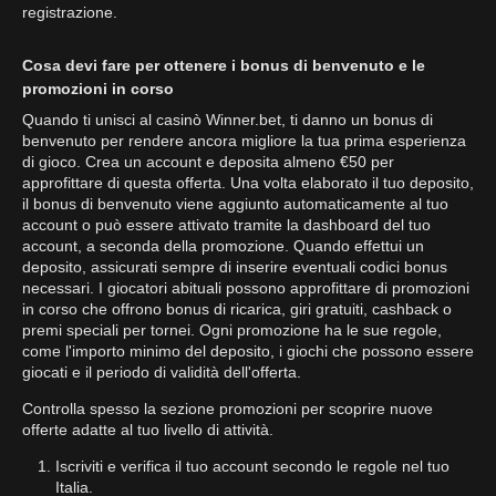
registrazione.
Cosa devi fare per ottenere i bonus di benvenuto e le
promozioni in corso
Quando ti unisci al casinò Winner.bet, ti danno un bonus di
benvenuto per rendere ancora migliore la tua prima esperienza
di gioco. Crea un account e deposita almeno €50 per
approfittare di questa offerta. Una volta elaborato il tuo deposito,
il bonus di benvenuto viene aggiunto automaticamente al tuo
account o può essere attivato tramite la dashboard del tuo
account, a seconda della promozione. Quando effettui un
deposito, assicurati sempre di inserire eventuali codici bonus
necessari. I giocatori abituali possono approfittare di promozioni
in corso che offrono bonus di ricarica, giri gratuiti, cashback o
premi speciali per tornei. Ogni promozione ha le sue regole,
come l'importo minimo del deposito, i giochi che possono essere
giocati e il periodo di validità dell'offerta.
Controlla spesso la sezione promozioni per scoprire nuove
offerte adatte al tuo livello di attività.
Iscriviti e verifica il tuo account secondo le regole nel tuo
Italia.