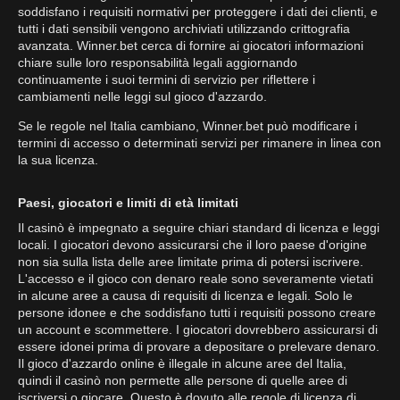
soddisfano i requisiti normativi per proteggere i dati dei clienti, e
tutti i dati sensibili vengono archiviati utilizzando crittografia
avanzata. Winner.bet cerca di fornire ai giocatori informazioni
chiare sulle loro responsabilità legali aggiornando
continuamente i suoi termini di servizio per riflettere i
cambiamenti nelle leggi sul gioco d'azzardo.
Se le regole nel Italia cambiano, Winner.bet può modificare i
termini di accesso o determinati servizi per rimanere in linea con
la sua licenza.
Paesi, giocatori e limiti di età limitati
Il casinò è impegnato a seguire chiari standard di licenza e leggi
locali. I giocatori devono assicurarsi che il loro paese d'origine
non sia sulla lista delle aree limitate prima di potersi iscrivere.
L'accesso e il gioco con denaro reale sono severamente vietati
in alcune aree a causa di requisiti di licenza e legali. Solo le
persone idonee e che soddisfano tutti i requisiti possono creare
un account e scommettere. I giocatori dovrebbero assicurarsi di
essere idonei prima di provare a depositare o prelevare denaro.
Il gioco d'azzardo online è illegale in alcune aree del Italia,
quindi il casinò non permette alle persone di quelle aree di
iscriversi o giocare. Questo è dovuto alle regole di licenza di