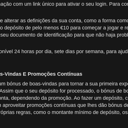
ção com um link único para ativar o seu login. Para con
o e alterar as definições da sua conta, como a forma co
ro depósito de pelo menos €10 para começar a jogar e r
eu documento de identificação para que não haja probl
ponível 24 horas por dia, sete dias por semana, para aju
as-Vindas E Promoções Contínuas
um bónus de boas-vindas para tornar a sua primeira expe
. Assim que o seu depósito for processado, o bónus de 
onta, dependendo da promoção. Ao fazer um depósito, ce
 aproveitar promoções contínuas que lhes dão bónus de
róprias regras, como o montante mínimo de depósito, os