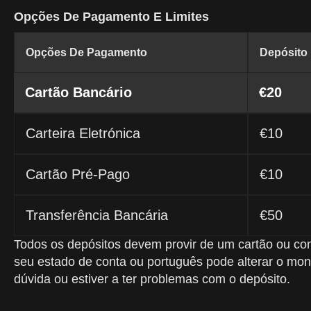
Opções De Pagamento E Limites
Opções De Pagamento
Depósito
Cartão Bancário
€20
Carteira Eletrónica
€10
Cartão Pré-Pago
€10
Transferência Bancária
€50
Todos os depósitos devem provir de um cartão ou con
seu estado de conta ou português pode alterar o mon
dúvida ou estiver a ter problemas com o depósito.