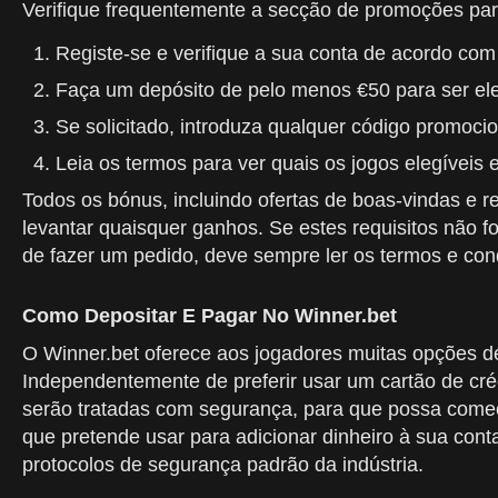
Verifique frequentemente a secção de promoções para
Registe-se e verifique a sua conta de acordo com
Faça um depósito de pelo menos €50 para ser ele
Se solicitado, introduza qualquer código promocio
Leia os termos para ver quais os jogos elegíveis e
Todos os bónus, incluindo ofertas de boas-vindas e r
levantar quaisquer ganhos. Se estes requisitos não 
de fazer um pedido, deve sempre ler os termos e co
Como Depositar E Pagar No Winner.bet
O Winner.bet oferece aos jogadores muitas opções de
Independentemente de preferir usar um cartão de créd
serão tratadas com segurança, para que possa começa
que pretende usar para adicionar dinheiro à sua con
protocolos de segurança padrão da indústria.