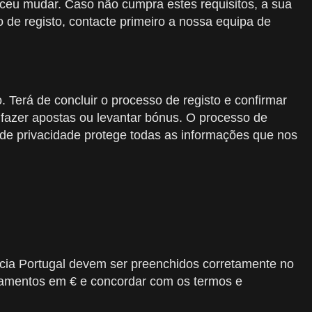
ceu mudar. Caso não cumpra estes requisitos, a sua
o de registo, contacte primeiro a nossa equipa de
. Terá de concluir o processo de registo e confirmar
fazer apostas ou levantar bónus. O processo de
 de privacidade protege todas as informações que nos
ncia Portugal devem ser preenchidos corretamente no
ntamentos em € e concordar com os termos e