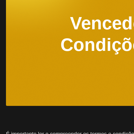
Venced
Condiçõ