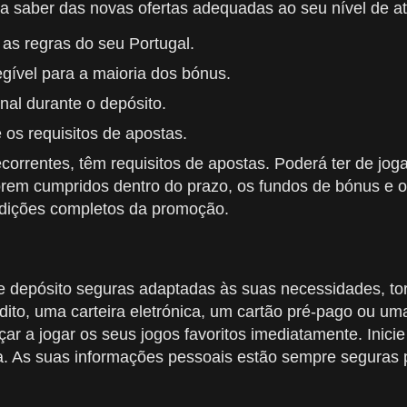
 saber das novas ofertas adequadas ao seu nível de at
 as regras do seu Portugal.
gível para a maioria dos bónus.
nal durante o depósito.
 os requisitos de apostas.
ecorrentes, têm requisitos de apostas. Poderá ter de jo
forem cumpridos dentro do prazo, os fundos de bónus e 
ndições completos da promoção.
 depósito seguras adaptadas às suas necessidades, tor
ito, uma carteira eletrónica, um cartão pré-pago ou uma
r a jogar os seus jogos favoritos imediatamente. Inici
ta. As suas informações pessoais estão sempre seguras