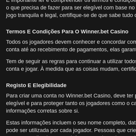
É importante ler e compreender os termos e condiçõe
o que precisa de fazer para ser elegível com base no
jogo tranquila e legal, certifique-se de que sabe tudo
Termos E Condições Para O Winner.bet Casino
Todos os jogadores devem conhecer e concordar com
conta até ao recebimento de pagamentos, elas garante
Tem de seguir as regras para continuar a utilizar to
conta e jogar. À medida que as coisas mudam, certif
Registo E Elegibilidade
Para criar uma conta no Winner.bet Casino, deve ter 
elegível e para proteger tanto os jogadores como o ca
informações corretas sobre si.
Estas informações incluem o seu nome completo, data
pode ser utilizada por cada jogador. Pessoas que cr