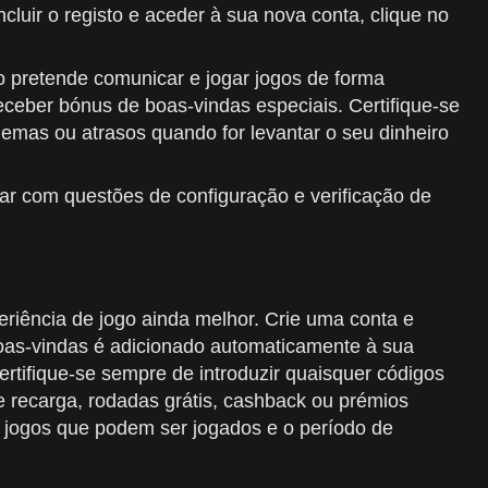
cluir o registo e aceder à sua nova conta, clique no
mo pretende comunicar e jogar jogos de forma
eceber bónus de boas-vindas especiais. Certifique-se
emas ou atrasos quando for levantar o seu dinheiro
dar com questões de configuração e verificação de
riência de jogo ainda melhor. Crie uma conta e
boas-vindas é adicionado automaticamente à sua
rtifique-se sempre de introduzir quaisquer códigos
 recarga, rodadas grátis, cashback ou prémios
 jogos que podem ser jogados e o período de