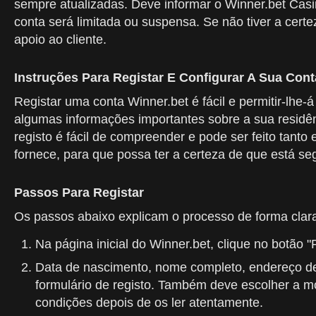
sempre atualizadas. Deve informar o Winner.bet Cas
conta será limitada ou suspensa. Se não tiver a certe
apoio ao cliente.
Instruções Para Registar E Configurar A Sua Cont
Registar uma conta Winner.bet é fácil e permitir-lhe-
algumas informações importantes sobre a sua residê
registo é fácil de compreender e pode ser feito tan
fornece, para que possa ter a certeza de que está seg
Passos Para Registar
Os passos abaixo explicam o processo de forma clara
Na página inicial do Winner.bet, clique no botão "
Data de nascimento, nome completo, endereço de 
formulário de registo. Também deve escolher a m
condições depois de os ler atentamente.