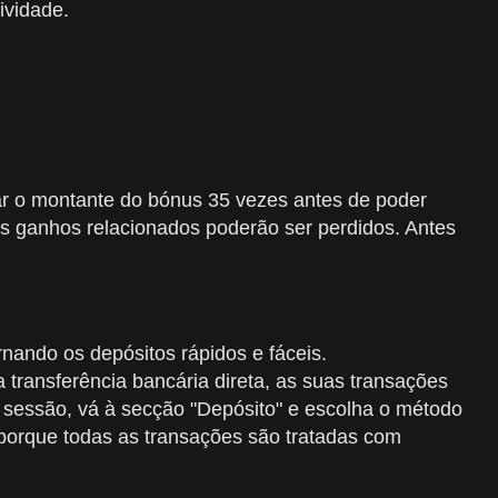
ividade.
gar o montante do bónus 35 vezes antes de poder
os ganhos relacionados poderão ser perdidos. Antes
nando os depósitos rápidos e fáceis.
 transferência bancária direta, as suas transações
e sessão, vá à secção "Depósito" e escolha o método
 porque todas as transações são tratadas com