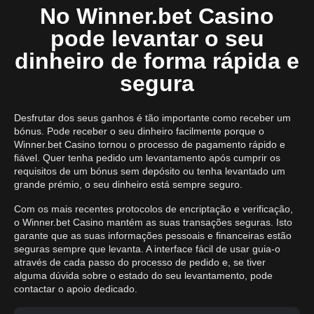
No Winner.bet Casino
pode levantar o seu
dinheiro de forma rápida e
segura
Desfrutar dos seus ganhos é tão importante como receber um
bónus. Pode receber o seu dinheiro facilmente porque o
Winner.bet Casino tornou o processo de pagamento rápido e
fiável. Quer tenha pedido um levantamento após cumprir os
requisitos de um bónus sem depósito ou tenha levantado um
grande prémio, o seu dinheiro está sempre seguro.
Com os mais recentes protocolos de encriptação e verificação,
o Winner.bet Casino mantém as suas transações seguras. Isto
garante que as suas informações pessoais e financeiras estão
seguras sempre que levanta. A interface fácil de usar guia-o
através de cada passo do processo de pedido e, se tiver
alguma dúvida sobre o estado do seu levantamento, pode
contactar o apoio dedicado.