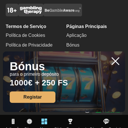
Termos de Serviço
Páginas Principais
Política de Cookies
Aplicação
Política de Privacidade
Bónus
Termos e Condições
Código Promocional
Bónus
Jogo Responsável
Bónus Sem Depósito
para o primeiro depósito
Contactos
1000€ + 250 FS
+356 79324615
info@winnerbetcasino.net
Registar
© 2026 All Rights
Reserved.