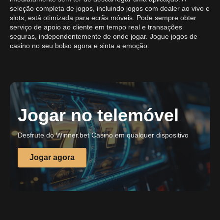
seleção completa de jogos, incluindo jogos com dealer ao vivo e
slots, está otimizada para ecrãs móveis. Pode sempre obter
serviço de apoio ao cliente em tempo real e transações
seguras, independentemente de onde jogar. Jogue jogos de
casino no seu bolso agora e sinta a emoção.
Jogar no telemóvel
Desfrute do Winner.bet Casino em qualquer dispositivo
Jogar agora