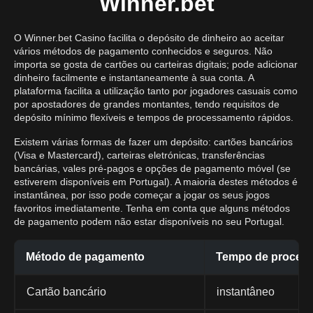
Winner.bet
O Winner.bet Casino facilita o depósito de dinheiro ao aceitar
vários métodos de pagamento conhecidos e seguros. Não
importa se gosta de cartões ou carteiras digitais; pode adicionar
dinheiro facilmente e instantaneamente à sua conta. A
plataforma facilita a utilização tanto por jogadores casuais como
por apostadores de grandes montantes, tendo requisitos de
depósito mínimo flexíveis e tempos de processamento rápidos.
Existem várias formas de fazer um depósito: cartões bancários
(Visa e Mastercard), carteiras eletrónicas, transferências
bancárias, vales pré-pagos e opções de pagamento móvel (se
estiverem disponíveis em Portugal). A maioria destes métodos é
instantânea, por isso pode começar a jogar os seus jogos
favoritos imediatamente. Tenha em conta que alguns métodos
de pagamento podem não estar disponíveis no seu Portugal.
Método de pagamento
Tempo de proces
Cartão bancário
instantâneo