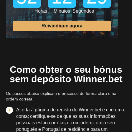
Horas
Minutos
Segundos
Reivindique agora
Como obter o seu bónus
sem depósito Winner.bet
Os passos abaixo explicam o processo de forma clara e na
ordem correta.
Aceda à página de registo do Winner.bet e crie uma
conta; certifique-se de que as suas informações
pessoais estão corretas e coincidem com o seu
português e Portugal de residência para um