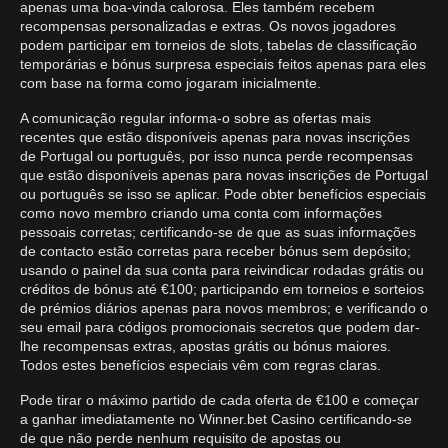
apenas uma boa-vinda calorosa. Eles também recebem
recompensas personalizadas e extras. Os novos jogadores
podem participar em torneios de slots, tabelas de classificação
temporárias e bónus surpresa especiais feitos apenas para eles
com base na forma como jogaram inicialmente.
A comunicação regular informa-o sobre as ofertas mais
recentes que estão disponíveis apenas para novas inscrições
de Portugal ou português, por isso nunca perde recompensas
que estão disponíveis apenas para novas inscrições de Portugal
ou português se isso se aplicar. Pode obter benefícios especiais
como novo membro criando uma conta com informações
pessoais corretas; certificando-se de que as suas informações
de contacto estão corretas para receber bónus sem depósito;
usando o painel da sua conta para reivindicar rodadas grátis ou
créditos de bónus até €100; participando em torneios e sorteios
de prémios diários apenas para novos membros; e verificando o
seu email para códigos promocionais secretos que podem dar-
lhe recompensas extras, apostas grátis ou bónus maiores.
Todos estes benefícios especiais vêm com regras claras.
Pode tirar o máximo partido de cada oferta de €100 e começar
a ganhar imediatamente no Winner.bet Casino certificando-se
de que não perde nenhum requisito de apostas ou