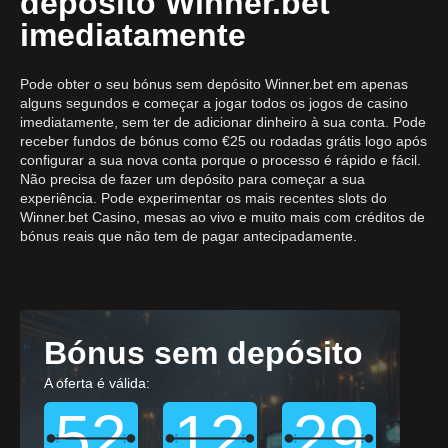
depósito Winner.bet
imediatamente
Pode obter o seu bónus sem depósito Winner.bet em apenas
alguns segundos e começar a jogar todos os jogos de casino
imediatamente, sem ter de adicionar dinheiro à sua conta. Pode
receber fundos de bónus como €25 ou rodadas grátis logo após
configurar a sua nova conta porque o processo é rápido e fácil.
Não precisa de fazer um depósito para começar a sua
experiência. Pode experimentar os mais recentes slots do
Winner.bet Casino, mesas ao vivo e muito mais com créditos de
bónus reais que não tem de pagar antecipadamente.
Bónus sem depósito
A oferta é válida:
52
12
28